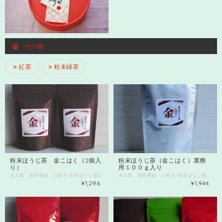
その他
紅茶
粉末緑茶
粉末ほうじ茶 金こはく（2個入
粉末ほうじ茶（金こはく）業務
り）
用１００ｇ入り
大人気 抹茶香福 に続き 粉末ほうじ茶2個セットです。 こちらの商品も溶けが良く、アイスほうじ茶作り お菓子やパンにいれて焼いても 香ばしいほうじ茶の香りが残り、おすすめです。 カフェでは、ほうじ茶ラテとして使用しています。 別途１００ｇ入り、業務用もあります。 ほうじ茶パウダー1個と和紅茶パウダー1個入りに 変更可能です コメント欄にご記入ください。 2個1セットです。2セットまでネコポス可能 3セット以上と他商品と同時購入の場合 送料を「複数購入配送」を選択ください。 ネコポスでは限界で宅急便扱いになります。 後ほど金額変更となりますのでご注意ください。
大人気 抹茶香福 に続き 粉末ほうじ茶１００ｇ業務用です。 こちらの商品も溶けが良く、アイスほうじ茶作り お菓子やパンにいれて焼いても 香ばしいほうじ茶の香りが残り、おすすめです。 溶けやすいのでお菓子作りやほうじ茶ラテにもおすすめですよ。 業務用１００ｇ入りです。 開封後は風味が飛びやすいので 2～3回で使い切れる店舗、教室の先生方に優先にお譲りしています。 個人の方は茶色のパッケージ３０ｇ入りがおすすめです。
¥1,296
¥1,944