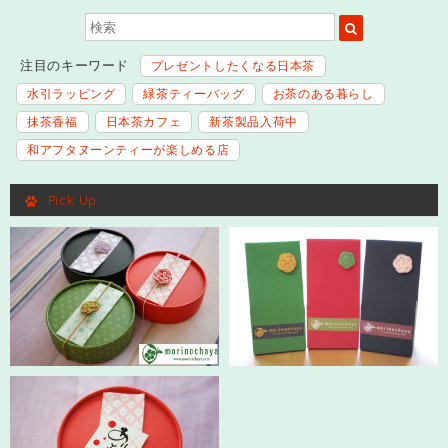
注目のキーワード
プレゼントしたくなる日本茶
水引ラッピング
緑茶ティーバッグ
お茶のある暮らし
抹茶香福
日本茶カフェ
新茶製品入荷中
和アフタヌーンティーが楽しめる店
Pick Up