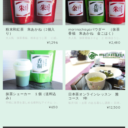
粉末和紅茶 朱あかね（2個入
morinochayaパウダー （抹茶
り）
香福 朱あかね 金こはく）
大人気 抹茶香福、粉末ほうじ茶 に続き第3弾！！ 「和紅茶のパウダーです」 今回は静岡県産です。 ほんのりとやさしさが特徴の 和紅茶をパウダー状に仕上げ、 粒度の細かさから、 どんなスイーツにも しっかりとした紅茶フレーバーに仕上がります。 紅茶本来の自然な香りが おすすめです。 色はしっかりめな色味です。 ほうじ茶パウダー１個と和紅茶パウダー１個 入りに変更可能です コメント欄にご記入ください。 2個1セットです。2セットまでネコポス可能 3セット以上と他商品と同時購入の場合 送料を「複数購入配送」を選択ください。 ネコポスでは限界で宅急便扱いになります。 後ほど金額変更となりますのでご注意ください。
大人気 抹茶香福３０ｇ と 粉末ほうじ茶「金こはく」３０ｇと 和紅茶パウダー「朱あかね」 のセット販売です。 新発売「朱あかね」は 静岡県清水市産の日本で作られた和紅茶です 優しい風味が特徴ですが、 パウダーにすると色、香りしっかりとでて 焼き菓子にしても負けません。 牛乳と温めてロイヤルミルクティー作りにもおすすめです！ 粉末ほうじ茶は 溶けも良く、アイスほうじ茶作り お菓子やパンにいれて焼いても 香ばしいほうじ茶の香りが残り、おすすめです。 ほうじ茶ラテなど乳製品とも相性いいです。 そして大人気 抹茶香福 溶けがいい 色がきれい 香りも残る と、全国からご注文いただいております。 玉露で有名な九州「八女」で作られた碾茶(てんちゃ）を 遠赤外線で強火火入れした香り高く旨みの強い抹茶です。 お抹茶としていただくのももちろん♪ 溶けやすいのでお菓子作りにもおすすめですよ。 30ｇ入りです。
¥1,296
¥2,480
抹茶シェーカー １個（送料込
日本茶オンラインレッスン 雅
み）
コース 1年
手軽に抹茶を楽しめる便利なアイテム シェーカーミニボトルです。 サイズ高さ7.5センチ 底辺3.5センチ 蓋6センチ 本体￥３３０ 送料￥２９０（定形外） 複数ご購入、または他商品との組み合わせの場合、送料等変わる場合があります。 お問い合わせください。 抹茶好きにはたまらない抹茶シェーカーが登場しました！ 簡単に抹茶を混ぜることができるので、 おうちカフェやお持ち帰り用に最適です。 もちろん、ほうじ茶パウダー、和紅茶パウダーにも最適です。 振るだけでダマにならない抹茶が完成します。 手軽に本格的な抹茶を楽しめるので、 忙しい朝やお仕事中にもぴったりです。 抹茶シェーカーの開発には、抹茶愛好家たちの声を参考にしました。 抹茶の旨味や苦味を最大限に引き出すようにダマにならないように設計されています。 この抹茶シェーカーがあなたの抹茶タイムを一層充実させます。 心地よい時間を過ごすために、是非お試しくださいませ。 ※ご使用の前に取扱い説明書をよくお読みの上、適切にご使用ください。
毎月1回 ～お茶 のある暮らし講座～ 日本茶オンラインレッスン 雅コースを開講中！ （次期開講クラスは水または土曜日を予定） 日本茶オンラインレッスン「雅コース」1年は、 美味しいお茶の淹れ方の技術と知識を学ぶことができるコースです。 このコースでは、日本茶の基礎から応用まで幅広く学ぶことができます。 基本のいれ方、品種茶とお菓子、フードのペアリング そして毎回ティーテーブルコーディネート、 湯飲みの産地食器紹介、今月のおすすめお茶請けなどもご紹介しています。 煎茶は、その風味や香り、そして美しい深緑色が特徴です。 しかし、正しい淹れ方やお茶の種類によって味や香りが変わることをご存知でしょうか？ 「雅コース」では、そんな知識を習得することができます。 もちろん毎回試飲する茶葉は事前に送ります。 年間で30種以上の茶葉体験、ほうじ茶作りや抹茶ドリンクなど 飲んでも食べても美味しい日本茶たくさんご紹介します。 おうちで和アフタヌーンティーができるようになりますよ♪ 日本茶の歴史や文化に触れながら、 実際にお茶を淹れる手順や作法についても詳しく学びます。 また、各種お茶の特徴や適切な保存方法もマスターしましょう。 このコースでは、毎月定期的なオンラインレッスンが行われます。 講師は日本茶インストラクター もりのけいこ（morinochaya)が 丁寧にご指導いたします。 また、1か月以内でしたらレッスンの録画も視聴可能ですので、 ご自宅で復習することもできます。 日本茶は、日本文化の一部であり、 心を落ち着かせる効果もあります。 この雅コースを通じて、 日本茶の奥深さや魅力をじっくりと味わってください。 詳しくは ブログを参照ください https://ameblo.jp/morinochaya 対面レッスンでは、（現在お休み中） 温度別で飲み比べたり、急須を変えて飲み比べてみたり 実際にお茶を試飲できます。 会場：埼玉県さいたま市内 予定 お問い合わせ先：
¥650
¥12,500