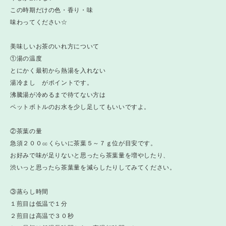
この時期だけの色・香り・味
味わってください☆
美味しいお茶のいれ方について
①湯の温度
とにかく最初から熱湯を入れない
湯冷まし がポイントです。
沸騰湯が冷めるまで待てない方は
ペットボトルのお水を少し足してもいいですよ。
②茶葉の量
急須２００㏄くらいに茶葉５～７ｇ位が目安です。
お好みで味が足りないと思ったら茶葉量を増やしたり、
渋いっと思ったら茶葉量を減らしたりしてみてください。
③蒸らし時間
１煎目は低温で１分
２煎目は高温で３０秒