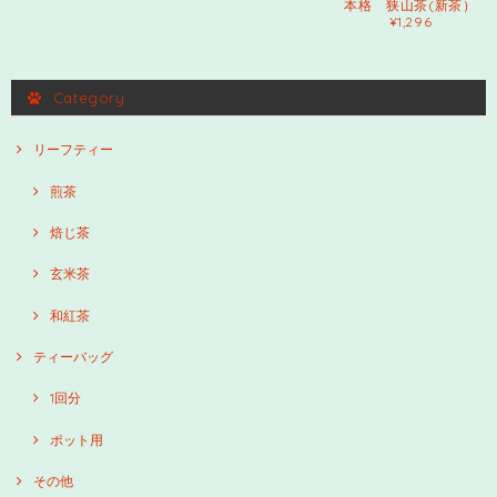
本格 狭山茶(新茶）
¥1,296
Category
リーフティー
煎茶
焙じ茶
玄米茶
和紅茶
ティーバッグ
1回分
ポット用
その他