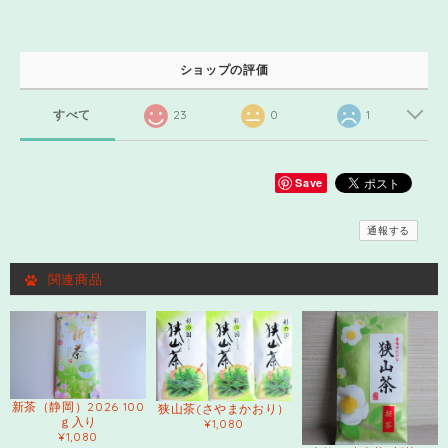
ショップの評価
すべて
23
0
1
Save
通報する
関連商品
新茶（静岡）2026 100
狭山茶(さやまかおり）
ｇ入り
¥1,080
¥1,080