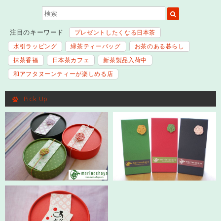
注目のキーワード
プレゼントしたくなる日本茶
水引ラッピング
緑茶ティーバッグ
お茶のある暮らし
抹茶香福
日本茶カフェ
新茶製品入荷中
和アフタヌーンティーが楽しめる店
Pick Up