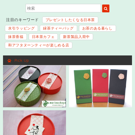
注目のキーワード
プレゼントしたくなる日本茶
水引ラッピング
緑茶ティーバッグ
お茶のある暮らし
抹茶香福
日本茶カフェ
新茶製品入荷中
和アフタヌーンティーが楽しめる店
Pick Up