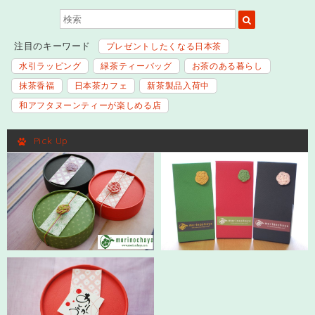
注目のキーワード
プレゼントしたくなる日本茶
水引ラッピング
緑茶ティーバッグ
お茶のある暮らし
抹茶香福
日本茶カフェ
新茶製品入荷中
和アフタヌーンティーが楽しめる店
Pick Up