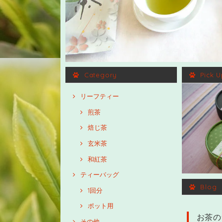
Category
Pick U
リーフティー
煎茶
焙じ茶
玄米茶
和紅茶
ティーバッグ
Blog
1回分
ポット用
お茶の
その他