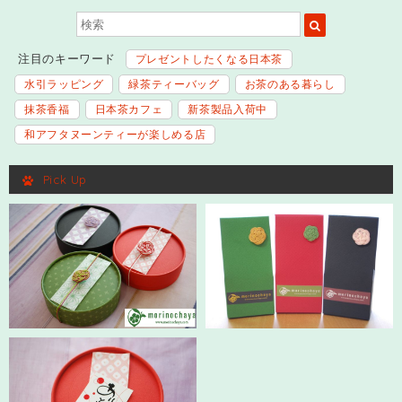
注目のキーワード
プレゼントしたくなる日本茶
水引ラッピング
緑茶ティーバッグ
お茶のある暮らし
抹茶香福
日本茶カフェ
新茶製品入荷中
和アフタヌーンティーが楽しめる店
Pick Up