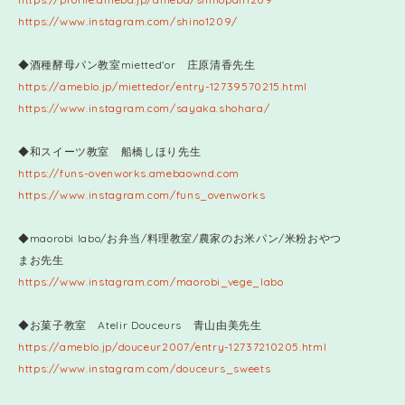
https://www.instagram.com/shino1209/
◆酒種酵母パン教室mietted'or 庄原清香先生
https://ameblo.jp/miettedor/entry-12739570215.html
https://www.instagram.com/sayaka.shohara/
◆和スイーツ教室 船橋しほり先生
https://funs-ovenworks.amebaownd.com
https://www.instagram.com/funs_ovenworks
◆maorobi labo/お弁当/料理教室/農家のお米パン/米粉おやつ
まお先生
https://www.instagram.com/maorobi_vege_labo
◆お菓子教室 Atelir Douceurs 青山由美先生
https://ameblo.jp/douceur2007/entry-12737210205.html
https://www.instagram.com/douceurs_sweets