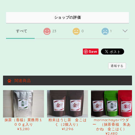
ショップの評価
すべて
23
0
1
Save
通報する
関連商品
抹茶（香福）業務用１
粉末ほうじ茶 金こは
morinochayaパウダ
００ｇ入り
く（2個入り）
ー （抹茶香福 朱あ
¥3,280
¥1,296
かね 金こはく）
¥2,480