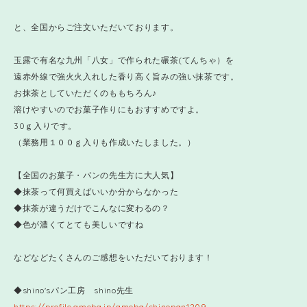
と、全国からご注文いただいております。
玉露で有名な九州「八女」で作られた碾茶(てんちゃ）を
遠赤外線で強火火入れした香り高く旨みの強い抹茶です。
お抹茶としていただくのももちろん♪
溶けやすいのでお菓子作りにもおすすめですよ。
30ｇ入りです。
（業務用１００ｇ入りも作成いたしました。）
【全国のお菓子・パンの先生方に大人気】
◆抹茶って何買えばいいか分からなかった
◆抹茶が違うだけでこんなに変わるの？
◆色が濃くてとても美しいですね
などなどたくさんのご感想をいただいております！
◆shino'sパン工房 shino先生
https://profile.ameba.jp/ameba/shinopan1209