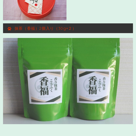
抹茶（香福）2個入り（30g×２）