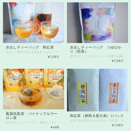
水出しティーバッグ 和紅茶
水出しティーバッグ つゆひか
り（煎茶）
水出しで簡単に作れる和紅茶 ５ｇ入りティー袋が15袋入り ティーバック2個、水１リットルほどを容器に入れて冷蔵庫で1時間くらいで もう飲めます！ 簡単に冷たい和紅茶が完成しています。 暑い夏は重宝。毎日作り置きしておきたいですね。 保存方法や賞味期限にご注意ください。 開封後はできるだけ早めにお飲みください。 また、直射日光や高温多湿の場所での保管は避けてください。
¥1,080
緑茶です。 つゆひかり という緑茶の品種名です。 まろやかで、とろりとした食感が特徴の 美味しい緑茶です。 水出しで簡単に作れる ５ｇ入りティー袋が15袋入り ティーバック2個、水１リットルほどを容器に入れて冷蔵庫で1時間くらいで もう飲めます！ 簡単に冷たい緑茶つゆひかりが完成しています。 暑い夏は重宝。毎日作り置きしておきたいですね。 保存方法や賞味期限にご注意ください。 開封後はできるだけ早めにお飲みください。 また、直射日光や高温多湿の場所での保管は避けてください。
¥1,080
鳳梨烏龍茶 パイナップルウー
和紅茶（静岡＆屋久島）2パック
ロン茶
日本で栽培製造された紅茶を「和紅茶」と呼ばれています。 和紅茶（静岡県清水市産）の４０ｇ入り 和紅茶（鹿児島県屋久島産）の４０ｇ入り が2本セットです。 ※どちらか1種だけを2点希望の場合、コメント欄にご記入ください。 （静岡産のみ2点希望、屋久島産のみ2点希望など） 静岡の自然から生まれた贅沢な味わい やさしい和紅茶をどうぞお楽しみください。 静岡の済んだ空気、清らかな水ではぐくまれた標高の高い山の紅茶 まるでその土地の息吹を感じさせるような贅沢な味わいを楽しむことができます。 そして 屋久島の恵みを感じる和紅茶が登場しました❣ 屋久島特有の自然環境が育んだこの和紅茶は、 芳醇な香りとまろやかな味わいが特徴です。 飲むたびに、屋久島の美しい風景が目に浮かぶような、 心と体を癒す一杯です。 屋久島の大自然が詰まったこの和紅茶、 ぜひ一度ご賞味ください。 穏やかな甘みとほのかな渋みが心地よく、 心を穏やかにしてくれる一服の至福のひとときをお届けします。 日々の忙しさやストレスから解放される贅沢なひとときを 和紅茶と共に楽しんでみてください。 ご家庭でのティータイムに、友人やご親戚への贈り物にも最適です✨ お茶のある暮らしをぜひお楽しみください！ ※茶葉の保存には湿気や直射日光を避け、冷暗所で保管することをおすすめいたします。
台湾では、パイナップル「鳳梨オンライ」が 「商売繁盛や繁栄」を意図する「オンライ」の発音と同じため、 幸せを呼ぶ果物 と、大切な方への贈り物にされています！！ 台湾の凍頂烏龍茶にパイナップルの香りを付けて 幸せを呼ぶお茶 たくさん飲んで、勢いUP、 さぁ、幸せ、運気、たくさん呼び込んじゃってください♪
¥1,080
¥648