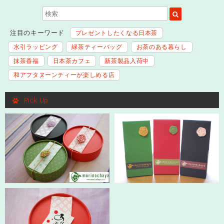
注目のキーワード
プレゼントしたくなる日本茶
水引ラッピング
緑茶ティーバッグ
お茶のある暮らし
抹茶香福
日本茶カフェ
新茶製品入荷中
和アフタヌーンティーが楽しめる店
Pick Up