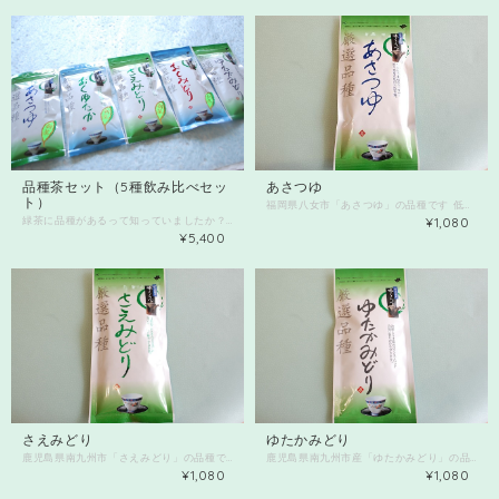
品種茶セット（5種飲み比べセッ
あさつゆ
ト）
福岡県八女市「あさつゆ」の品種です 低温でゆっくりと蒸らすことで 玉露のようなとろっと甘さがひきたつ クセになる「あさつゆ」 きれいなグリーンの水色 夏のアイスティーにも大活躍なお茶です。 80ｇ入り 春も夏も十分楽しめるので、 ５月はホットで新茶の味わい ６月７月８月はアイスティーで毎日お楽しみください。 その他の品種茶とミックスもオススメです。 品種茶5種セットも販売中！！
緑茶に品種があるって知っていましたか？ ワインでいうと、シャルドネ、ピノノワール・・・ 皆さんぶどうの品種の香りまでよくご存知ですよね？ 日本茶のほぼ70％以上が「やぶきた」 そのほか、「ゆたかみどり」「さえみどり」「おくみどり」「さやまかおり」「あさつゆ」「かなやみどり」・・・と、いろいろあるのです。 この中から、 おくゆたか・ゆたかみどり・さえみどり・おくみどり・あさつゆ （予定 品種は変わる場合がございます） の品種茶葉5種をセットにして販売します。 飲み比べると、色、香り、味わいが全然違い とても楽しいですよ♪ 市販の多くは品種をブレンドしているタイプも多く、 この品種茶葉だけで購入できるって珍しいと思います。 ほぼ鹿児島県南九州市産です。 あさつゆ 低温でゆっくりと蒸らすことで玉露のような、とろっと甘さがひきたつクセになる「あさつゆ」 きれいなグリーンの水色。夏の水出し冷茶にも大活躍なお茶です。 さえみどり 茶葉の色沢に優れ、明るく冴えた緑色。上品な香りで渋味が少なく温和な旨味が特徴です。 ゆたかみどり 旨味、コク、甘い香りが特徴です。コーヒー派の方にも納得していただける緑茶です。 茶葉の緑が濃く、収量が豊かなことから命名された品種。 おくゆたか 山間地での栽培に適した品種。晩生種で山間地での光明となるように命名されました。 葉が濃い緑色で非常に光沢があり、濃厚で個性的な香気と優れた水色が特徴です。 ゆたかなコクと味わいが楽しめます。 おくみどり 爽やかな香り、すっきりとしたコクのある味わいが特徴です。きれいな緑の水色です。
¥1,080
¥5,400
さえみどり
ゆたかみどり
鹿児島県南九州市「さえみどり」の品種です 茶葉の色沢に優れ、明るく冴えた緑色。 上品な香りで渋味が少なく 温和な旨味が特徴です。 きれいなグリーンの水色 夏のアイスティーにもおすすめなお茶です。 80ｇ入り その他の品種茶とミックスもオススメです。 品種茶5種セットも販売中！！
鹿児島県南九州市産「ゆたかみどり」の品種です 旨味コク、甘い香りが特徴です コーヒー派の方にも納得していただける 緑茶 茶葉の緑が濃く、収量が豊かなことから 命名された品種。 80ｇ入り その他の品種茶とミックスもオススメです。 品種茶5種セットも予約受付中。
¥1,080
¥1,080