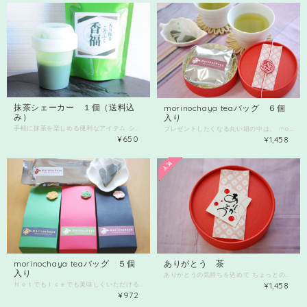
抹茶シェーカー １個（送料込
morinochaya teaバッグ ６個
み）
入り
手軽に抹茶を楽しめる便利なアイテム シェーカーミニボトルです。 サイズ高さ7.5センチ 底辺3.5センチ 蓋6センチ 本体￥３３０ 送料￥２９０（定形外） 複数ご購入、または他商品との組み合わせの場合、送料等変わる場合があります。 お問い合わせください。 抹茶好きにはたまらない抹茶シェーカーが登場しました！ 簡単に抹茶を混ぜることができるので、 おうちカフェやお持ち帰り用に最適です。 もちろん、ほうじ茶パウダー、和紅茶パウダーにも最適です。 振るだけでダマにならない抹茶が完成します。 手軽に本格的な抹茶を楽しめるので、 忙しい朝やお仕事中にもぴったりです。 抹茶シェーカーの開発には、抹茶愛好家たちの声を参考にしました。 抹茶の旨味や苦味を最大限に引き出すようにダマにならないように設計されています。 この抹茶シェーカーがあなたの抹茶タイムを一層充実させます。 心地よい時間を過ごすために、是非お試しくださいませ。 ※ご使用の前に取扱い説明書をよくお読みの上、適切にご使用ください。
プレゼントしたくなる丸い箱の中は、 morinochaya teaバッグ（緑茶）6個入りのセットです。 いつでも手軽に美味しいお茶を楽しむことができます。 箱の色に合わせて水引ラッピングにしました。 ＨｏｔでもＩｃｅでも美味しくいただけるお気軽ﾃｨｰﾊﾞｯｸﾞなので お湯を注ぐだけで簡単に淹れることができます。 茶葉はこだわり４品種のブレンドティーバッグ。 「さえみどり」「おくゆたか」「おくみどり」「やぶきた」の品種です。 茶葉がしっかりよく開く三角ティーバッグで作られています。 ５ｇのティーバッグが６個入り。 ご自宅やオフィス、出張のホテルなどのティータイムに最適です。 忙しい毎日の中でも、手軽に美味しいお茶を楽しむことができます。 贅沢なティータイムをサポートするアイテムです。 ぜひ、morinochaya teaバッグをお試しください。 ※お湯の温度や蒸らし時間に注意してご使用ください。 マグカップに熱湯を注ぎ、静かにティーバッグ1個を入れて ゆらゆらと抽出、そのままつけたままでも美味しくいただけます。 「ありがとう」、「おめでとう」、「お祝い」 のいずれかのシール1枚をサービスでお張りいたします。 ご希望の方は備考欄に、ご記入ください。
¥650
¥1,458
morinochaya teaバッグ ５個
ありがとう 茶
入り
ありがとうの気持ちを込めて ちょっとのありがとうをプレゼントしませんか？ 日本茶ﾃｨｰﾊﾞｯｸﾞが６個入っています。 ありがとうの気持ちをﾃｨｰﾊﾞｯｸﾞに込めて ほっと一息リラックスタイムをプレゼント♡ ＨｏｔでもＩｃｅでも美味しくいただけるお気軽ﾃｨｰﾊﾞｯｸﾞです。 茶葉はこだわり４品種のブレンドティーバッグ。 「さえみどり」「おくゆたか」「おくみどり」「やぶきた」の品種です。 茶葉がしっかりよく開く三角ティーバッグで作られています。 ５ｇのティーバッグが６個入り １箱発送の場合 緩衝材用紙に包んでプチプチ封筒に入れて 定形外郵便にて発送予定。 ２箱以上の場合 宅急便利用予定
ＨｏｔでもＩｃｅでも美味しくいただけるお気軽ﾃｨｰﾊﾞｯｸﾞ５ｇ入りが５個入っています。 茶葉はこだわり４品種のブレンドティーバッグ。 「さえみどり」「おくゆたか」「おくみどり」「やぶきた」の品種です。 茶葉がしっかりよく開く三角ティーバッグで作られています。 ５ｇのティーバッグ1個でマグカップ１～２杯とか 急須１回分とか十分楽しめますよ。 旅のお供ににもぜひお連れください。 三角カートンの紙製パッケージにお手製水引でアクセントをつけた オリジナルラッピング♪ ちょっとした御礼の気持ち♡ お土産 お詫びの気持ち・・・などなど ご利用ください。
¥1,458
¥972