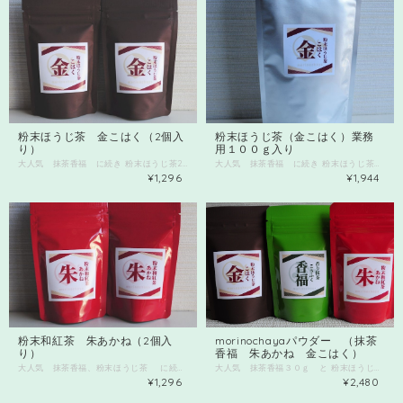
粉末ほうじ茶 金こはく（2個入
粉末ほうじ茶（金こはく）業務
り）
用１００ｇ入り
大人気 抹茶香福 に続き 粉末ほうじ茶2個セットです。 こちらの商品も溶けが良く、アイスほうじ茶作り お菓子やパンにいれて焼いても 香ばしいほうじ茶の香りが残り、おすすめです。 カフェでは、ほうじ茶ラテとして使用しています。 別途１００ｇ入り、業務用もあります。 ほうじ茶パウダー1個と和紅茶パウダー1個入りに 変更可能です コメント欄にご記入ください。 2個1セットです。2セットまでネコポス可能 3セット以上と他商品と同時購入の場合 送料を「複数購入配送」を選択ください。 ネコポスでは限界で宅急便扱いになります。 後ほど金額変更となりますのでご注意ください。
大人気 抹茶香福 に続き 粉末ほうじ茶１００ｇ業務用です。 こちらの商品も溶けが良く、アイスほうじ茶作り お菓子やパンにいれて焼いても 香ばしいほうじ茶の香りが残り、おすすめです。 溶けやすいのでお菓子作りやほうじ茶ラテにもおすすめですよ。 業務用１００ｇ入りです。 開封後は風味が飛びやすいので 2～3回で使い切れる店舗、教室の先生方に優先にお譲りしています。 個人の方は茶色のパッケージ３０ｇ入りがおすすめです。
¥1,296
¥1,944
粉末和紅茶 朱あかね（2個入
morinochayaパウダー （抹茶
り）
香福 朱あかね 金こはく）
大人気 抹茶香福、粉末ほうじ茶 に続き第3弾！！ 「和紅茶のパウダーです」 今回は静岡県産です。 ほんのりとやさしさが特徴の 和紅茶をパウダー状に仕上げ、 粒度の細かさから、 どんなスイーツにも しっかりとした紅茶フレーバーに仕上がります。 紅茶本来の自然な香りが おすすめです。 色はしっかりめな色味です。 ほうじ茶パウダー１個と和紅茶パウダー１個 入りに変更可能です コメント欄にご記入ください。 2個1セットです。2セットまでネコポス可能 3セット以上と他商品と同時購入の場合 送料を「複数購入配送」を選択ください。 ネコポスでは限界で宅急便扱いになります。 後ほど金額変更となりますのでご注意ください。
大人気 抹茶香福３０ｇ と 粉末ほうじ茶「金こはく」３０ｇと 和紅茶パウダー「朱あかね」 のセット販売です。 新発売「朱あかね」は 静岡県清水市産の日本で作られた和紅茶です 優しい風味が特徴ですが、 パウダーにすると色、香りしっかりとでて 焼き菓子にしても負けません。 牛乳と温めてロイヤルミルクティー作りにもおすすめです！ 粉末ほうじ茶は 溶けも良く、アイスほうじ茶作り お菓子やパンにいれて焼いても 香ばしいほうじ茶の香りが残り、おすすめです。 ほうじ茶ラテなど乳製品とも相性いいです。 そして大人気 抹茶香福 溶けがいい 色がきれい 香りも残る と、全国からご注文いただいております。 玉露で有名な九州「八女」で作られた碾茶(てんちゃ）を 遠赤外線で強火火入れした香り高く旨みの強い抹茶です。 お抹茶としていただくのももちろん♪ 溶けやすいのでお菓子作りにもおすすめですよ。 30ｇ入りです。
¥1,296
¥2,480